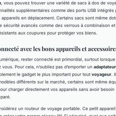
n
, vous pouvez trouver une variété de sacs à dos de voy
nnalités supplémentaires comme des ports USB intégrés 
 appareils en déplacement. Certains sacs sont même do
e sécurité avancés comme des verrous à combinaison et
ésistants aux coupures pour protéger vos biens.
nnecté avec les bons appareils et accessoire
numérique, rester connecté est primordial, surtout lorsqu
z vous. Pour cela, n’oubliez pas d’emporter un
adaptateur
blement le gadget le plus important pour tout
voyageur
. 
dèles différents sur le marché, certains sont même éq
our charger directement vos appareils sans avoir besoin 
éparé.
nsidérez un routeur de voyage portable. Ce petit apparei
e créer votre propre réseau Wi-Fi sécurisé, quel que soit 