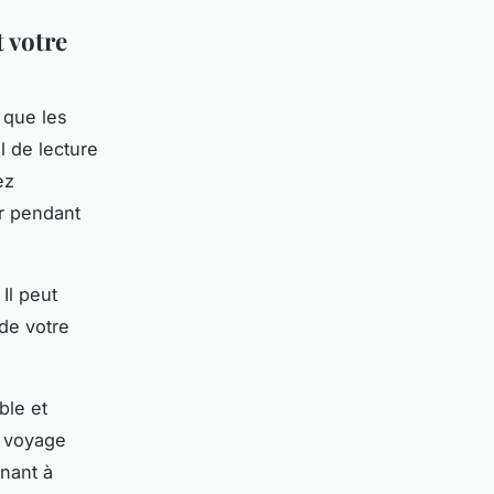
 votre
 que les
l de lecture
ez
ir pendant
Il peut
de votre
ble et
n voyage
nant à