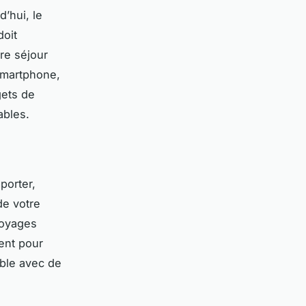
’hui, le
oit
re séjour
 smartphone,
gets de
ables.
porter,
de votre
voyages
ent pour
able avec de