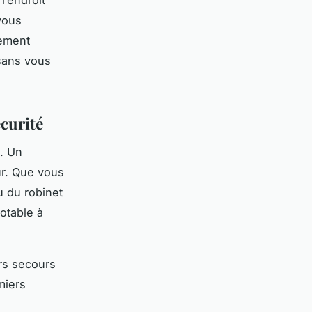
vous
lement
 sans vous
écurité
z. Un
ur. Que vous
 du robinet
otable à
rs secours
miers