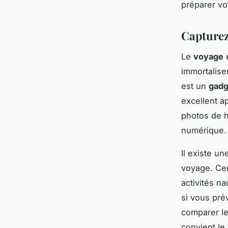
préparer vo
Capturez
Le
voyage
e
immortalise
est un
gadg
excellent ap
photos de ha
numérique.
Il existe un
voyage. Cer
activités n
si vous pré
comparer les
convient le