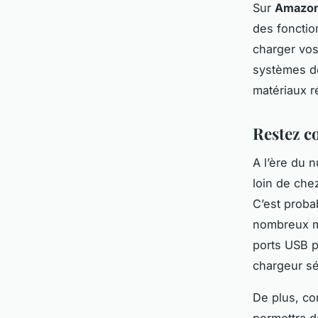
Sur
Amazo
des fonctio
charger vos
systèmes d
matériaux r
Restez co
A l’ère du 
loin de che
C’est proba
nombreux mo
ports USB p
chargeur s
De plus, co
permettra d