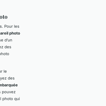
hoto
s. Pour les
areil photo
se d’un
lez des
 photo
r le
oyez des
mbarquée
s pouvez
il photo qui