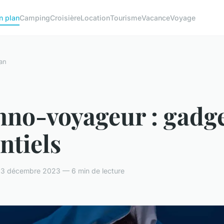
n plan
Camping
Croisière
Location
Tourisme
Vacance
Voyage
an
hno-voyageur : gadg
ntiels
— 3 décembre 2023 — 6 min de lecture