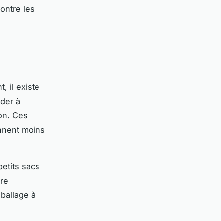
ontre les
, il existe
der à
on. Ces
ennent moins
etits sacs
ère
éballage à