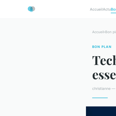
Accueil
Actu
Bo
Accueil
›
Bon pl
BON PLAN
Tec
esse
christianne 