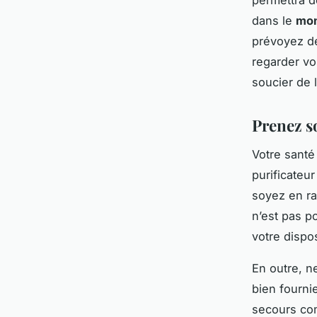
dans le
mo
prévoyez de
regarder vo
soucier de 
Prenez so
Votre santé
purificateu
soyez en ra
n’est pas p
votre dispos
En outre, n
bien fourni
secours co