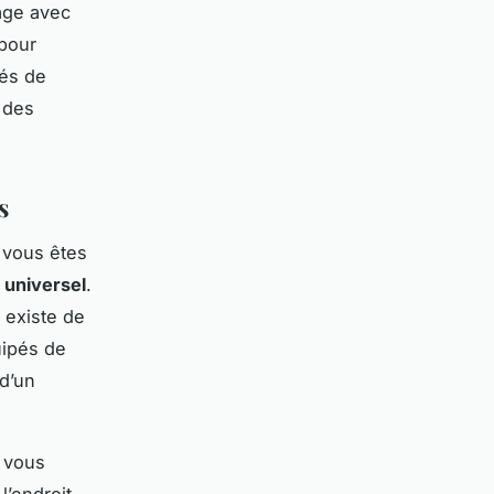
age avec
pour
tés de
 des
s
e vous êtes
 universel
.
Il existe de
uipés de
d’un
l vous
l’endroit