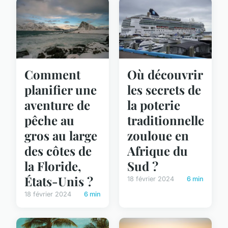
Comment
Où découvrir
planifier une
les secrets de
aventure de
la poterie
pêche au
traditionnelle
gros au large
zouloue en
des côtes de
Afrique du
la Floride,
Sud ?
États-Unis ?
18 février 2024
6 min
18 février 2024
6 min