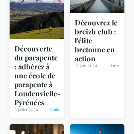
Découvrez le
breizh club :
l'élite
Découverte
bretonne en
du parapente
action
: adhérez à
18 juin 2024
3 min
une école de
parapente à
Loudenvielle-
Pyrénées
3 juillet 2024
3 min