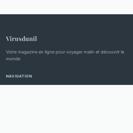
Virusdunil
Votre magazine en ligne pour voyager malin et découvrir le
monde
NAVIGATION
Accueil
LÉGAL
Mentions légales
Contact