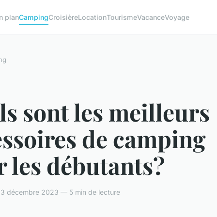
n plan
Camping
Croisière
Location
Tourisme
Vacance
Voyage
ng
s sont les meilleurs
essoires de camping
 les débutants?
— 3 décembre 2023 — 5 min de lecture