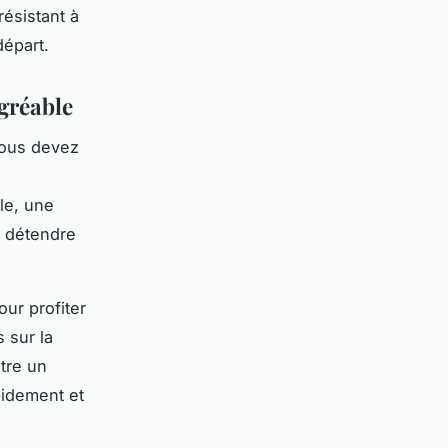
résistant à
départ.
agréable
vous devez
le, une
s détendre
ur profiter
 sur la
tre un
pidement et