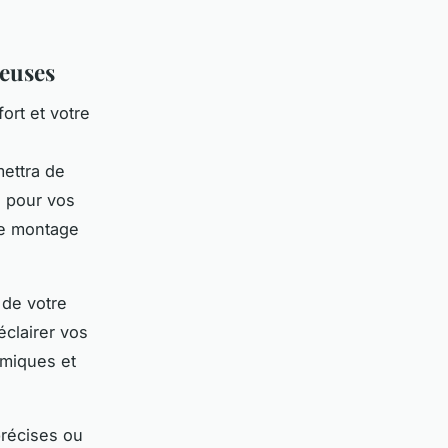
neuses
ort et votre
mettra de
l pour vos
le montage
 de votre
clairer vos
omiques et
précises ou