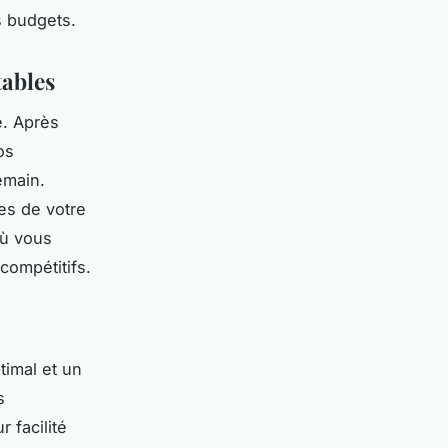
s budgets.
tables
e. Après
os
emain.
es de votre
où vous
compétitifs.
timal et un
s
 facilité