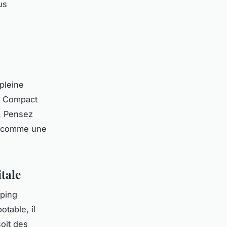
us
pleine
. Compact
s. Pensez
, comme une
itale
mping
table, il
soit des