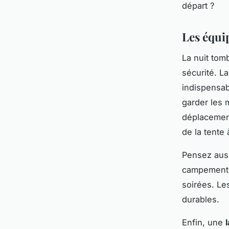
départ ?
Les équi
La nuit tom
sécurité. L
indispensab
garder les 
déplacement
de la tente
Pensez aus
campement, 
soirées. Le
durables.
Enfin, une