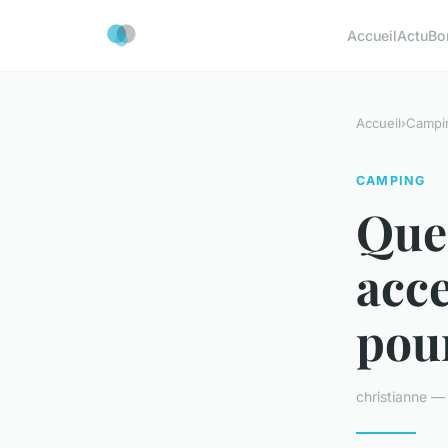
Accueil
Actu
Bo
Accueil
›
Campi
CAMPING
Quel
acc
pour
christianne 