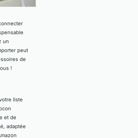
econnecter
ispensable
z un
mporter peut
essoires de
ous !
otre liste
cocon
e et de
té, adaptée
 Amazon