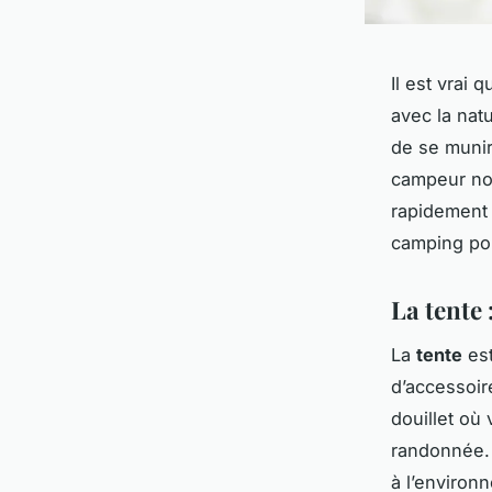
Il est vrai
avec la nat
de se munir
campeur nov
rapidement 
camping pou
La tente 
La
tente
est
d’accessoir
douillet où
randonnée. 
à l’environ