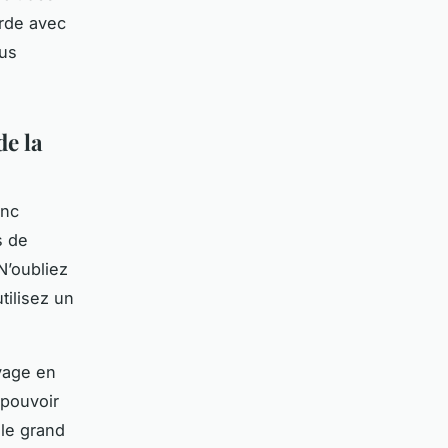
urde avec
ous
de la
onc
s de
N’oubliez
tilisez un
yage en
 pouvoir
 le grand