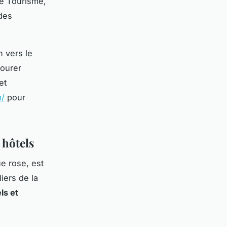
té Tourisme,
des
n vers le
vourer
et
m/
pour
 hôtels
e rose, est
iers de la
ls et