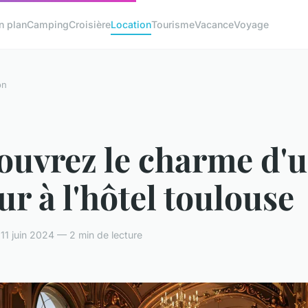
n plan
Camping
Croisière
Location
Tourisme
Vacance
Voyage
on
ouvrez le charme d'
ur à l'hôtel toulouse
 11 juin 2024 — 2 min de lecture