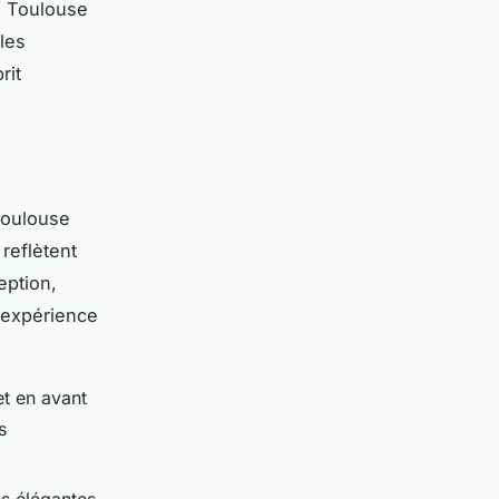
 à Toulouse
 les
rit
Toulouse
reflètent
ception,
e expérience
et en avant
s
s élégantes,