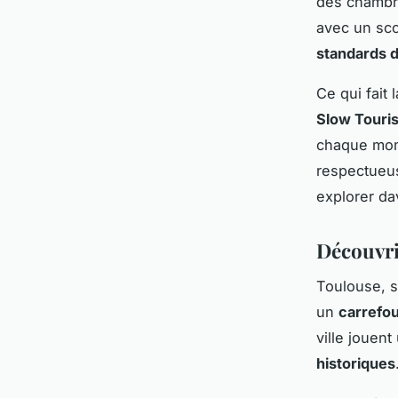
des chambre
avec un sco
standards d
Ce qui fait 
Slow Touri
chaque mom
respectueus
explorer da
Découvri
Toulouse, s
un
carrefou
ville jouent
historiques