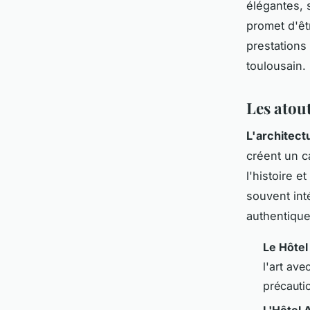
élégantes, 
promet d'êtr
prestations 
toulousain.
Les atou
L'architect
créent un c
l'histoire e
souvent int
authentique
Le Hôtel
l'art av
précautio
L'Hôtel A