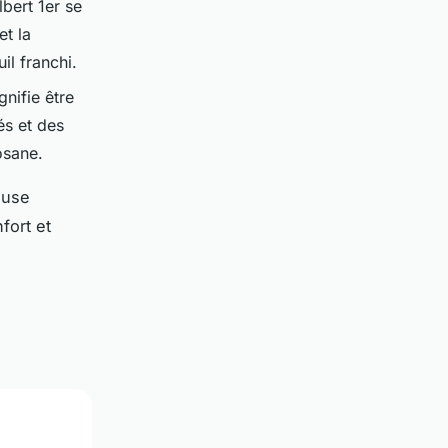
lbert 1er se
et la
il franchi.
nifie être
és et des
osane.
ouse
fort et