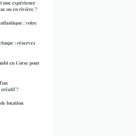
nt une expérience
ac ou en rivière ?
atlantique : votre
eloupe : réservez
ombi en Corse pour
d'un
créatif ?
de location