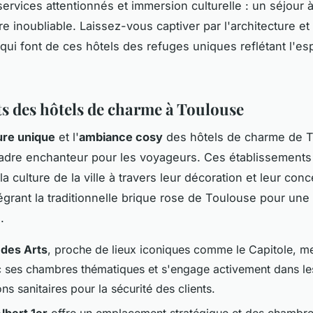
services attentionnés et immersion culturelle : un séjour
e inoubliable. Laissez-vous captiver par l'architecture et
qui font de ces hôtels des refuges uniques reflétant l'esp
ts des hôtels de charme à Toulouse
ure unique
et l'
ambiance cosy
des hôtels de charme de 
adre enchanteur pour les voyageurs. Ces établissements 
t la culture de la ville à travers leur décoration et leur con
égrant la traditionnelle brique rose de Toulouse pour un
.
 des Arts
, proche de lieux iconiques comme le Capitole, m
ec ses chambres thématiques et s'engage activement dans le
ns sanitaires pour la sécurité des clients.
lbert 1er
offre un emplacement stratégique et des chambre