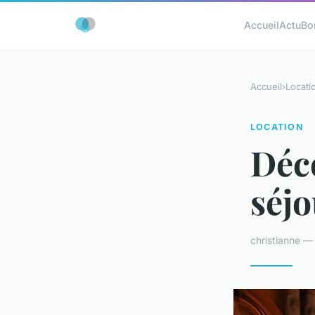
Accueil
Actu
Bo
Accueil
›
Locati
LOCATION
Déc
séjo
christianne —