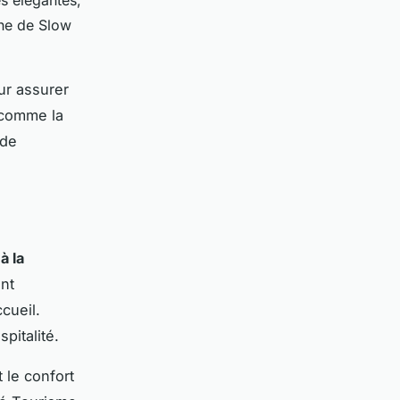
he de Slow
ur assurer
, comme la
 de
à la
nt
cueil.
pitalité.
t le confort