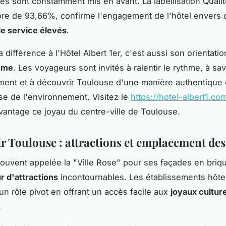
s sont constamment mis en avant. La labellisation Quali
re de 93,66%, confirme l'engagement de l'hôtel envers 
e service élevés
.
la différence à l'Hôtel Albert 1er, c'est aussi son orientatio
sme
. Les voyageurs sont invités à ralentir le rythme, à sa
ent et à découvrir Toulouse d'une manière authentique 
e de l'environnement. Visitez le
https://hotel-albert1.co
vantage ce joyau du centre-ville de Toulouse.
r Toulouse : attractions et emplacement des
ouvent appelée la "Ville Rose" pour ses façades en briqu
r d'attractions
incontournables. Les établissements hôtel
 un rôle pivot en offrant un accès facile aux
joyaux culture
.