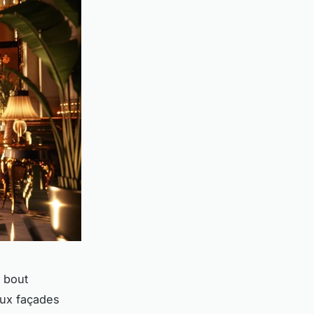
n bout
 aux façades