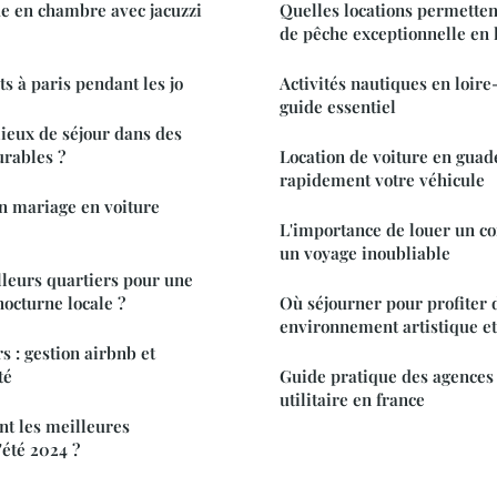
e en chambre avec jacuzzi
Quelles locations permette
de pêche exceptionnelle en l
s à paris pendant les jo
Activités nautiques en loire-
guide essentiel
lieux de séjour dans des
urables ?
Location de voiture en guad
rapidement votre véhicule
n mariage en voiture
L'importance de louer un c
un voyage inoubliable
lleurs quartiers pour une
nocturne locale ?
Où séjourner pour profiter 
environnement artistique et 
s : gestion airbnb et
té
Guide pratique des agences 
utilitaire en france
nt les meilleures
'été 2024 ?