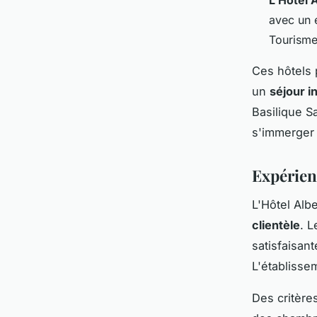
avec un 
Tourisme
Ces hôtels 
un
séjour i
Basilique S
s'immerger 
Expérienc
L'Hôtel Albe
clientèle
. 
satisfaisant
L'établisse
Des critères