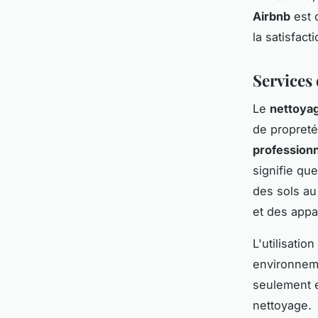
Airbnb
est c
la satisfact
Services
Le
nettoyag
de propreté
profession
signifie qu
des sols au
et des appa
L'utilisatio
environneme
seulement e
nettoyage.