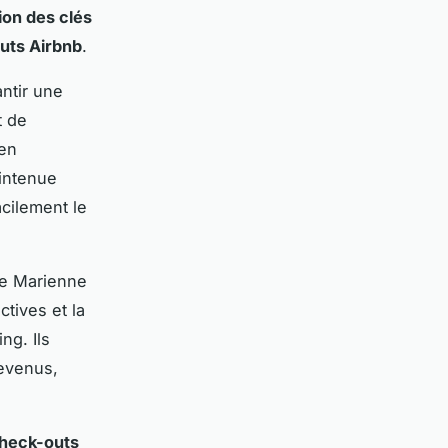
ion des clés
uts Airbnb
.
ntir une
t de
 en
intenue
acilement le
ne Marienne
ctives et la
ng. Ils
revenus,
check-outs