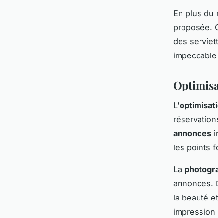
En plus du 
proposée. C
des serviet
impeccable 
Optimisa
L'
optimisat
réservations
annonces
i
les points
La
photogra
annonces. D
la beauté e
impression 