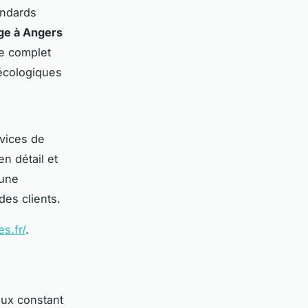
andards
ge à Angers
ge complet
 écologiques
rvices de
en détail et
 une
des clients.
s.fr/
.
lux constant