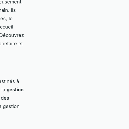
reusement,
ain. Ils
es, le
ccueil
. Découvrez
iétaire et
stinés à
, la
gestion
n des
a gestion