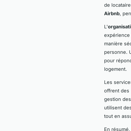
de locataire
Airbnb
, pe
L'
organisat
expérience 
manière séc
personne.
pour répond
logement.
Les servic
offrent des 
gestion des
utilisent de
tout en ass
En résumé,