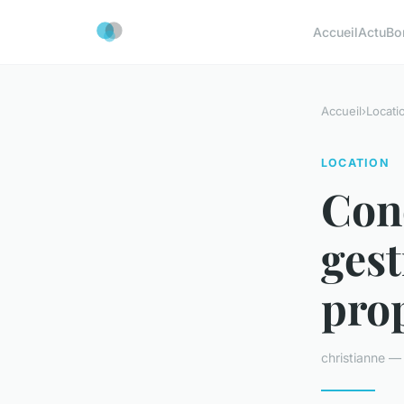
Accueil
Actu
Bo
Accueil
›
Locati
LOCATION
Conc
gest
pro
christianne — 