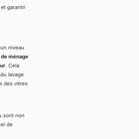
et garantir
 un niveau
s de ménage
eur
. Cela
 du lavage
e des vitres
s sont non
nel de