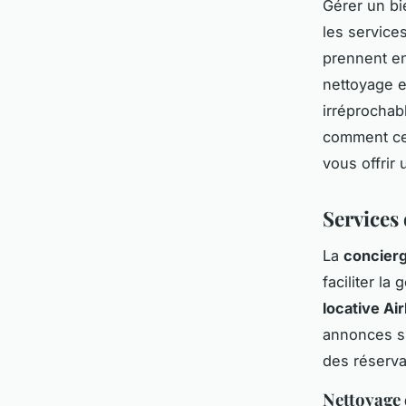
Gérer un bi
les services
prennent en
nettoyage e
irréprochab
comment ces
vous offrir 
Services
La
concierg
faciliter la
locative Ai
annonces su
des réservat
Nettoyage 