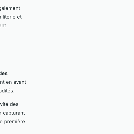
également
literie et
ent
 des
nt en avant
dités.
ivité des
n capturant
ne première