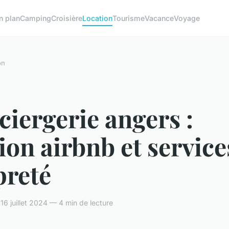
n plan
Camping
Croisière
Location
Tourisme
Vacance
Voyage
on
iergerie angers :
ion airbnb et service
preté
16 juillet 2024 — 4 min de lecture