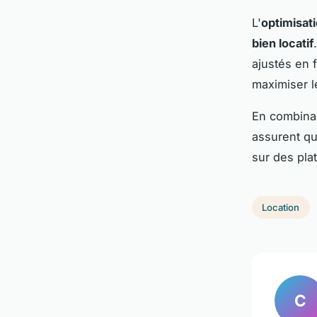
L'
optimisati
bien locatif
ajustés en 
maximiser l
En combinan
assurent qu
sur des pl
Location
C