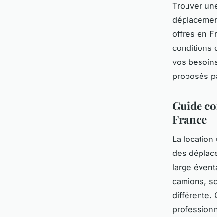
Trouver une
déplacement
offres en Fr
conditions 
vos besoins,
proposés p
Guide com
France
La location 
des déplace
large évent
camions, so
différente.
professionn