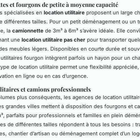
es et fourgons de petite à moyenne capacité
s spécialisées en
location utilitaire
proposent un large ch
e différentes tailles. Pour un petit déménagement ou un t
e, la
camionnette
de 3m³ à 6m³ s’avère idéale. Elle conv
hant une
location utilitaire pas cher
pour transporter que
des meubles légers. Disponibles en courte durée et souve
 utilitaires fourgon intègrent parfois un hayon pour un c
 type de location utilitaire permet une flexibilité appréciée,
vation en ligne ou en cas d’urgence.
litaires et camions professionnels
lumes plus conséquents, les agences de location utilitaire
es grandes villes mettent à disposition des fourgons et c
m³, parfaits pour professionnels et familles en plein dém
es de différentes tailles répondent à tous les besoins : t
es, chantier d’artisan ou déménagement complet d’un lo