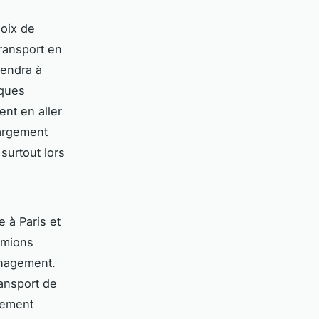
oix de
ransport en
iendra à
lques
nt en aller
hargement
 surtout lors
 à Paris et
amions
énagement.
ransport de
gement