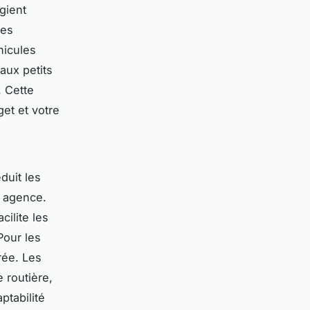
gient
des
hicules
aux petits
 Cette
get et votre
éduit les
e agence.
cilite les
 Pour les
rée. Les
 routière,
tabilité