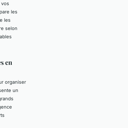
t vos
pare les
e les
re selon
iables
es en
our organiser
sente un
grands
agence
ts