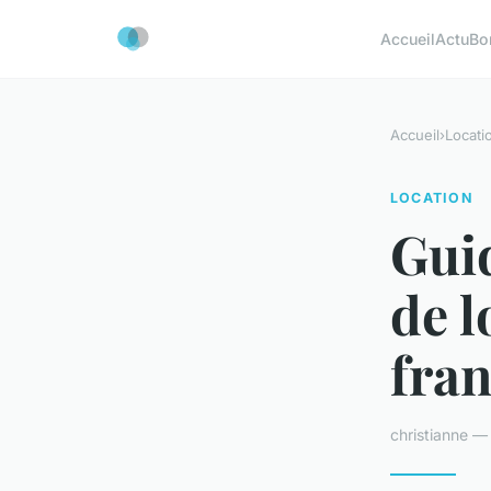
Accueil
Actu
Bo
Accueil
›
Locati
LOCATION
Gui
de l
fra
christianne —