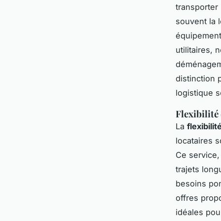
transporter
souvent la 
équipements
utilitaires
déménageme
distinction 
logistique 
Flexibilit
La
flexibilit
locataires s
Ce service, 
trajets long
besoins pon
offres prop
idéales pou