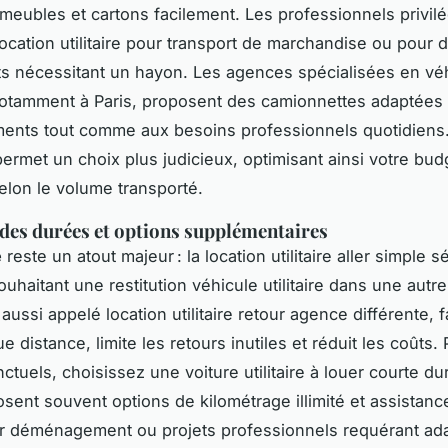
 meubles et cartons facilement. Les professionnels privilé
location utilitaire pour transport de marchandise ou pour 
 nécessitant un hayon. Les agences spécialisées en vé
, notamment à Paris, proposent des camionnettes adaptées 
nts tout comme aux besoins professionnels quotidiens.
permet un choix plus judicieux, optimisant ainsi votre bud
selon le volume transporté.
é des durées et options supplémentaires
é
reste un atout majeur : la location utilitaire aller simple s
ouhaitant une restitution véhicule utilitaire dans une autr
aussi appelé location utilitaire retour agence différente, fa
ue distance, limite les retours inutiles et réduit les coûts.
ctuels, choisissez une voiture utilitaire à louer courte du
osent souvent options de kilométrage illimité et assistance
r déménagement ou projets professionnels requérant adap