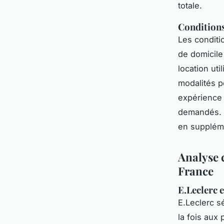
totale.
Conditions
Les conditio
de domicile
location uti
modalités p
expérience
demandés. L
en suppléme
Analyse 
France
E.Leclerc e
E.Leclerc s
la fois aux 