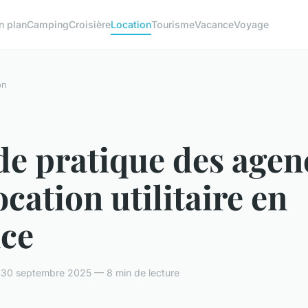
n plan
Camping
Croisière
Location
Tourisme
Vacance
Voyage
on
de pratique des agen
ocation utilitaire en
nce
 30 septembre 2025 — 8 min de lecture