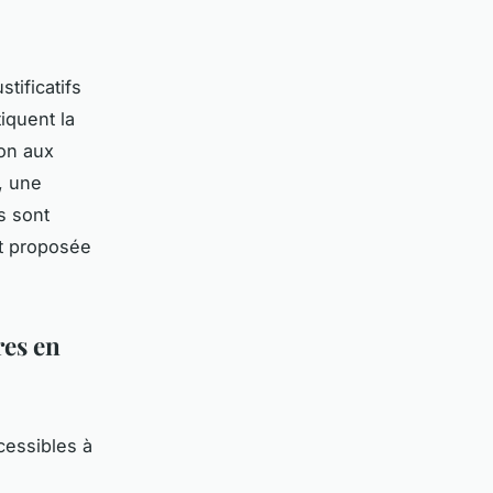
stificatifs
iquent la
ion aux
, une
s sont
nt proposée
res en
essibles à