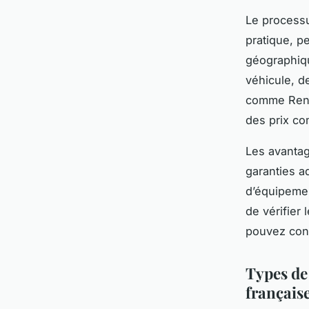
Le processu
pratique, pe
géographiqu
véhicule, d
comme Rent 
des prix co
Les avantag
garanties a
d’équipemen
de vérifier 
pouvez cons
Types de 
français