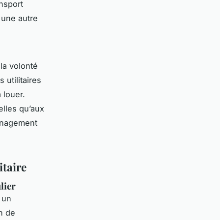
ansport
s une autre
la volonté
utilitaires
 louer.
lles qu’aux
ménagement
itaire
lier
 un
n de