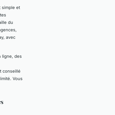
 simple et
ntes
ille du
 agences,
ay, avec
n ligne, des
t conseillé
limité. Vous
es