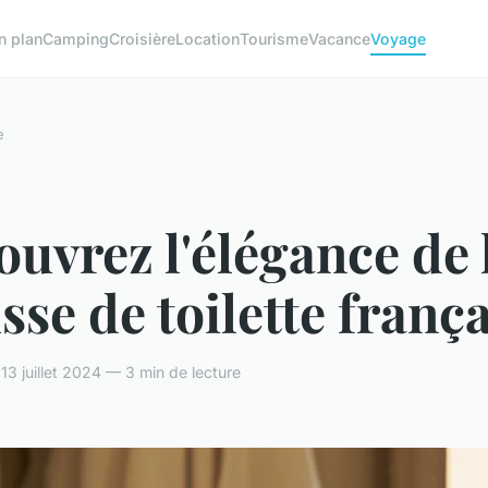
n plan
Camping
Croisière
Location
Tourisme
Vacance
Voyage
e
uvrez l'élégance de 
sse de toilette franç
13 juillet 2024 — 3 min de lecture