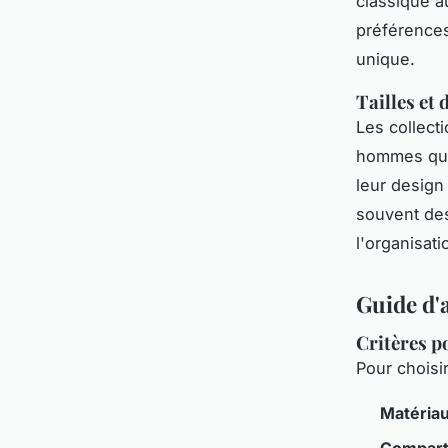
classique a
préférences
unique.
Tailles et
Les collect
hommes que
leur design
souvent des
l'organisat
Guide d'a
Critères po
Pour choisi
Matériau
Compart