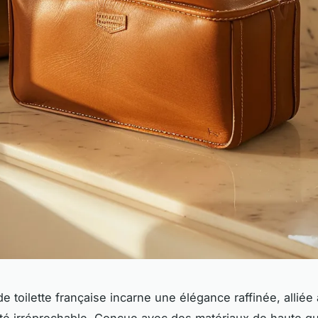
e toilette française incarne une élégance raffinée, alliée
ité irréprochable. Conçue avec des matériaux de haute qua