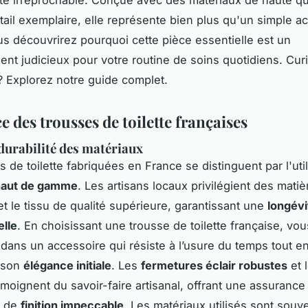
tail exemplaire, elle représente bien plus qu'un simple a
s découvrirez pourquoi cette pièce essentielle est un
ent judicieux pour votre routine de soins quotidiens. Cur
 ? Explorez notre guide complet.
e des trousses de toilette françaises
 durabilité des matériaux
 de toilette fabriquées en France se distinguent par l'util
haut de gamme
. Les artisans locaux privilégient des matiè
et le tissu de qualité supérieure, garantissant une
longévi
lle
. En choisissant une trousse de toilette française, vou
 dans un accessoire qui résiste à l’usure du temps tout e
 son
élégance initiale
. Les
fermetures éclair robustes
et 
moignent du savoir-faire artisanal, offrant une assurance
t de
finition impeccable
. Les matériaux utilisés sont souv