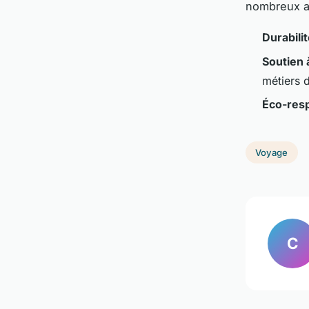
nombreux a
Durabilit
Soutien à
métiers d
Éco-resp
Voyage
C