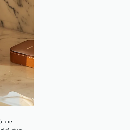
 à une
lité et un