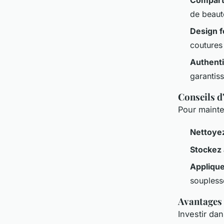
de beaut
Design f
coutures
Authenti
garantiss
Conseils d
Pour mainten
Nettoye
Stockez à
Applique
soupless
Avantages 
Investir da