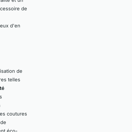
ccessoire de
ieux d'en
isation de
res telles
té
s
n
les coutures
 de
ent éco-