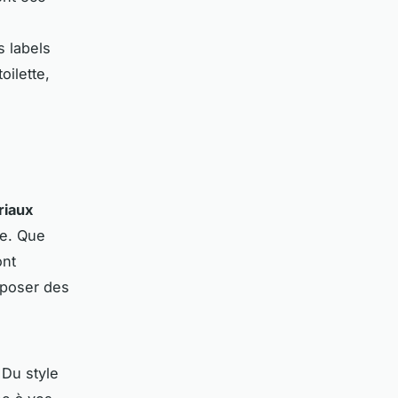
s labels
oilette,
riaux
ue. Que
ont
oposer des
 Du style