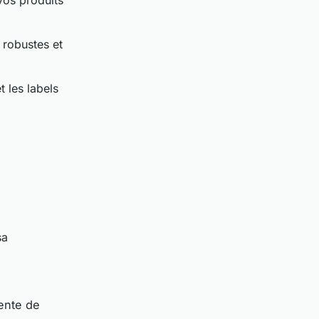
 robustes et
 les labels
sa
ente de