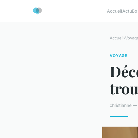
Accueil
Actu
Bo
Accueil
›
Voyag
VOYAGE
Déco
trou
christianne — 