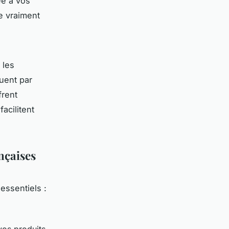
ée à vos
e vraiment
 les
uent par
frent
facilitent
ançaises
 essentiels :
vos produits