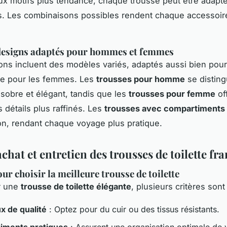
ux motifs plus tendance, chaque trousse peut être adapt
. Les combinaisons possibles rendent chaque accessoir
 designs adaptés pour hommes et femmes
ions incluent des modèles variés, adaptés aussi bien pour
 pour les femmes. Les
trousses pour homme
se disting
 sobre et élégant, tandis que les
trousses pour femme
of
 détails plus raffinés. Les
trousses avec compartiments
ion, rendant chaque voyage plus pratique.
chat et entretien des trousses de toilette fr
ur choisir la meilleure trousse de toilette
r une
trousse de toilette élégante
, plusieurs critères sont
x de qualité
: Optez pour du cuir ou des tissus résistants.
iments pratiques
: Assurent une organisation optimale de 