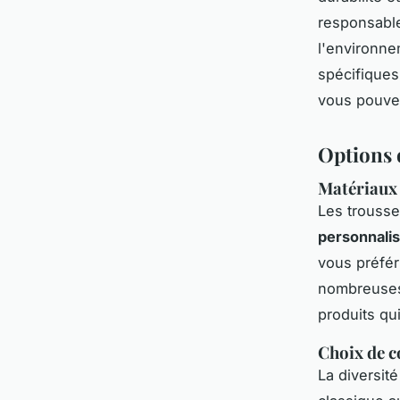
responsable
l'environne
spécifiques
vous pouv
Options 
Matériaux p
Les trousse
personnali
vous préfér
nombreuses.
produits qu
Choix de c
La diversit