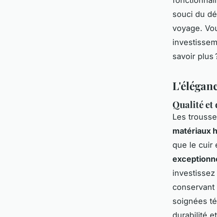
souci du dé
voyage. Vou
investissem
savoir plus
L'éléganc
Qualité et
Les trousses
matériaux 
que le cuir 
exceptionne
investissez
conservant
soignées té
durabilité e