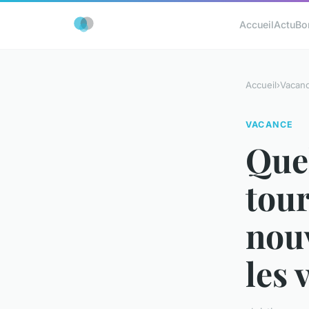
Accueil
Actu
Bo
Accueil
›
Vacan
VACANCE
Quel
tou
nouv
les 