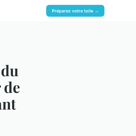
Préparez votre toile →
 du
 de
ant