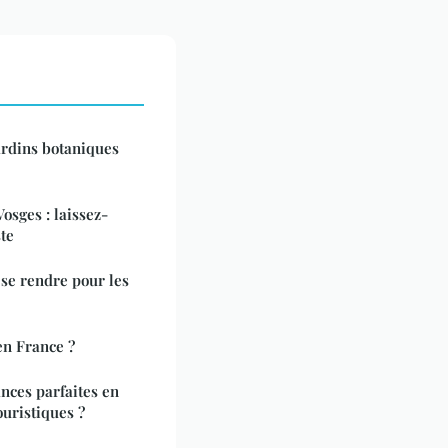
ardins botaniques
osges : laissez-
te
 se rendre pour les
en France ?
nces parfaites en
ouristiques ?