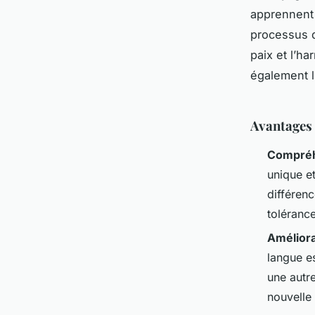
apprennent à
processus qu
paix et l’ha
également l
Avantages
Compréhe
unique e
différenc
tolérance
Améliora
langue e
une autr
nouvelle