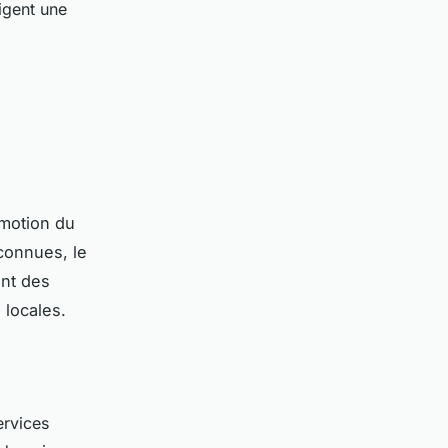
igent une
omotion du
connues, le
ant des
 locales.
ervices