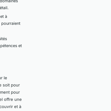
s domaines
tail.
et à
i pourraient
ités
mpétences et
r le
e soit pour
ement pour
el offre une
ouvrir et à