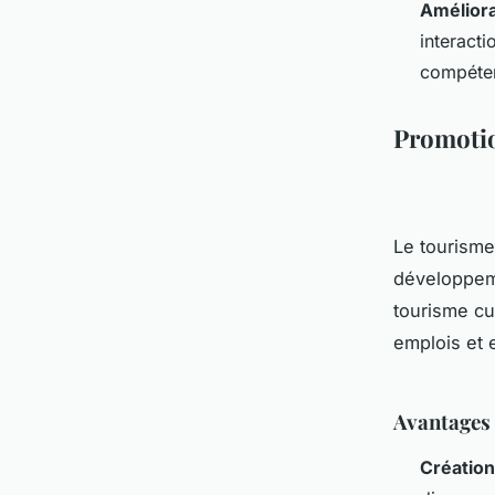
Améliora
interacti
compéten
Promotio
Le tourisme
développeme
tourisme cu
emplois et 
Avantages
Création