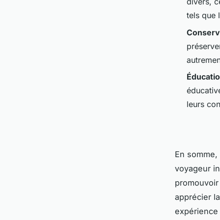
divers, 
tels que 
Conserva
préserver
autremen
Éducatio
éducative
leurs co
En somme, 
voyageur in
promouvoir 
apprécier la
expérience 