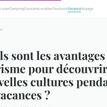
n plan
Camping
Croisière
Location
Tourisme
Vacance
Voyage
ce
s sont les avantages
risme pour découvrir
elles cultures pend
vacances ?