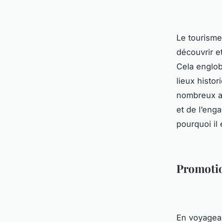
Le tourisme
découvrir et
Cela englob
lieux histor
nombreux av
et de l’eng
pourquoi il
Promotio
En voyagean