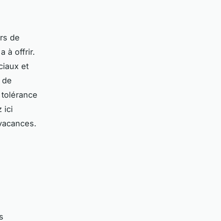
rs de
 à offrir.
ciaux et
a de
 tolérance
 ici
 vacances.
s