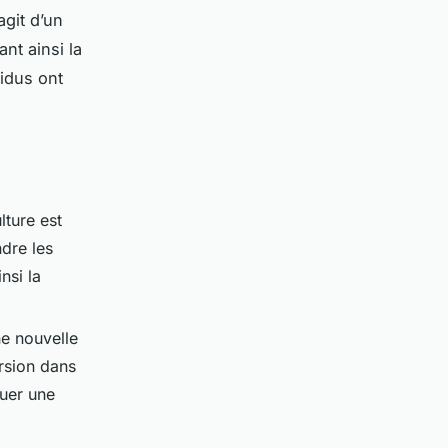
agit d’un
nt ainsi la
vidus ont
ture est
dre les
nsi la
e nouvelle
rsion dans
quer une