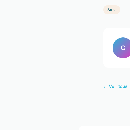
Actu
C
← Voir tous l