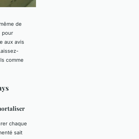
e même de
 pour
e aux avis
Laissez-
nels comme
ays
ortaliser
urer chaque
enté sait