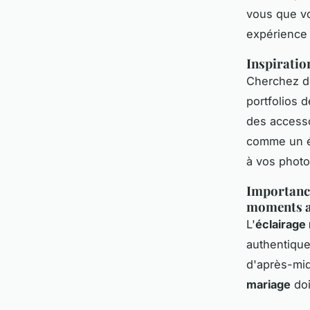
vous que vo
expérience 
Inspiratio
Cherchez de
portfolios 
des accesso
comme un éc
à vos photo
Importance
moments a
L'
éclairage
authentiques
d'après-mid
mariage
doi