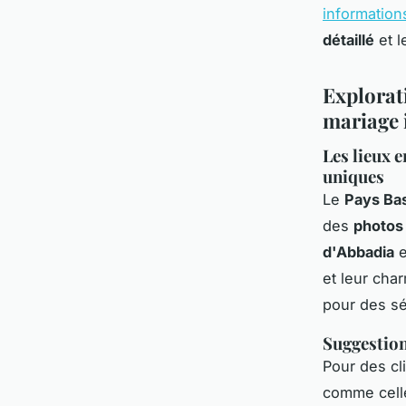
information
détaillé
et l
Explorat
mariage 
Les lieux 
uniques
Le
Pays Ba
des
photos
d'Abbadia
e
et leur cha
pour des sé
Suggestion
Pour des cl
comme celle