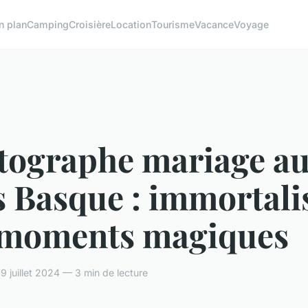
n plan
Camping
Croisière
Location
Tourisme
Vacance
Voyage
tographe mariage a
s Basque : immortali
 moments magiques
9 juillet 2024 — 3 min de lecture