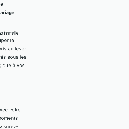
de
ariage
naturels
per le
ris au lever
rés sous les
gique à vos
vec votre
 moments
 Assurez-