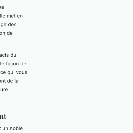
es
lle met en
age des
ion de
pacts du
te façon de
nce qui vous
nt de la
ture
ent
t un noble