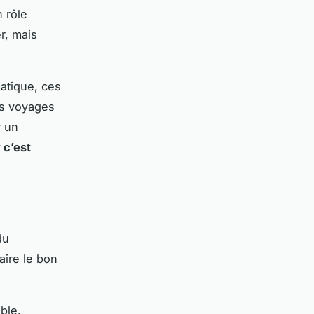
 rôle
r, mais
atique, ces
es voyages
r un
 c’est
du
ire le bon
ble.