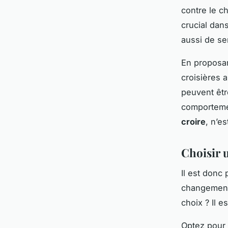
contre le c
crucial dan
aussi de se
En proposan
croisières 
peuvent êtr
comportemen
croire
, n’e
Choisir 
Il est donc
changement 
choix ? Il 
Optez pour 