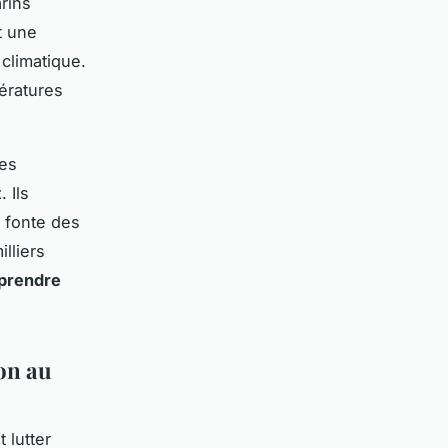
rins
t une
climatique.
ératures
des
 Ils
 fonte des
illiers
mprendre
ion au
 lutter