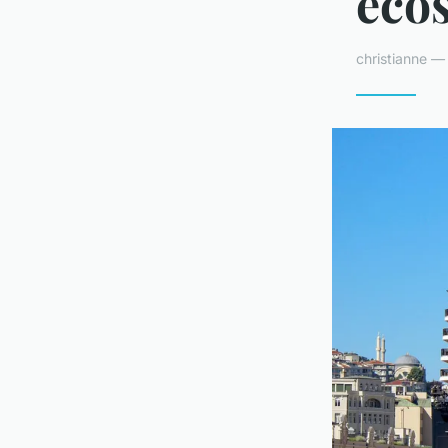
éco
christianne —