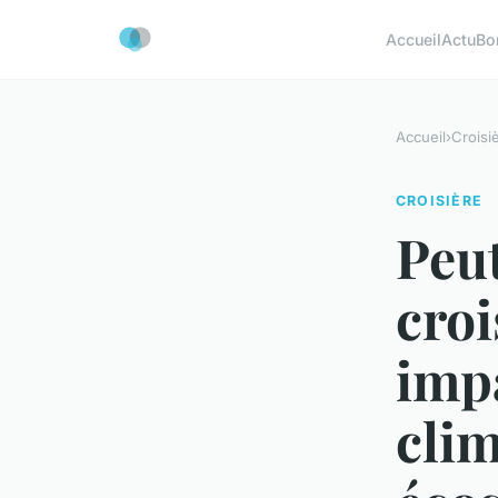
Accueil
Actu
Bo
Accueil
›
Croisi
CROISIÈRE
Peut
croi
imp
clim