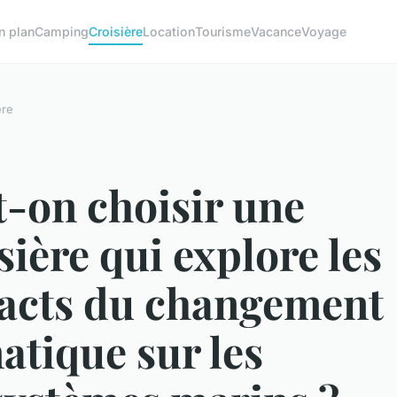
n plan
Camping
Croisière
Location
Tourisme
Vacance
Voyage
ère
-on choisir une
sière qui explore les
acts du changement
atique sur les