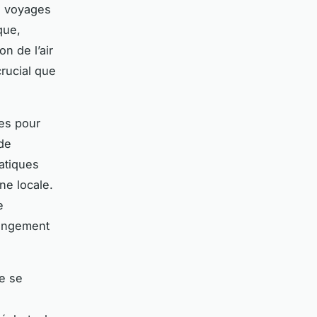
es voyages
que,
n de l’air
crucial que
es pour
 de
ratiques
ne locale.
e
hangement
de se