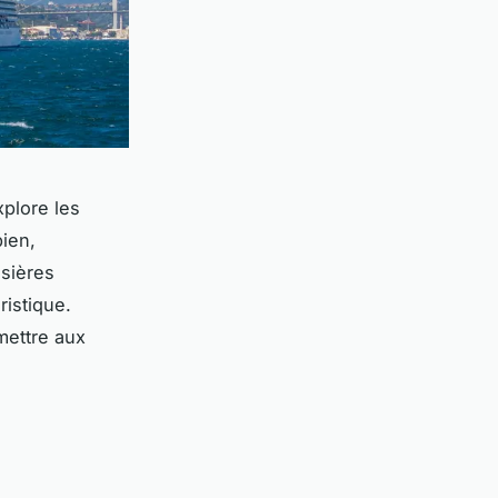
xplore les
bien,
isières
ristique.
mettre aux