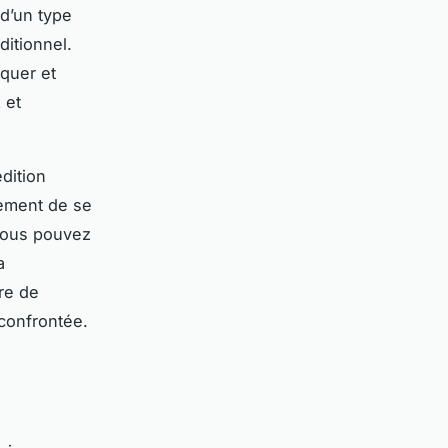
 d’un type
ditionnel.
quer et
 et
dition
lement de se
Vous pouvez
a
tre de
confrontée.