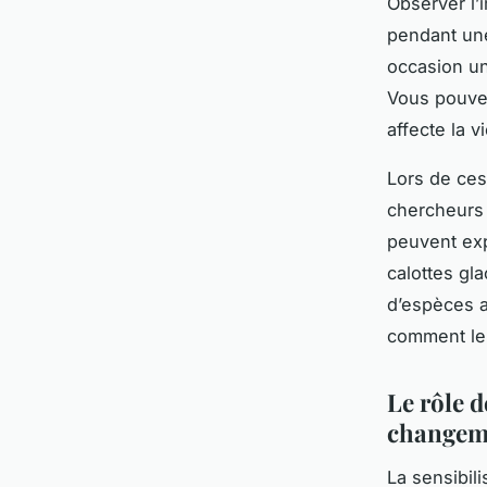
Observer l’
pendant une
occasion un
Vous pouve
affecte la v
Lors de ces
chercheurs 
peuvent exp
calottes gla
d’espèces 
comment le 
Le rôle d
changem
La sensibili